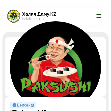
Халал Даму.KZ
halaldamu.kz
Белсенді