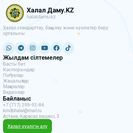
Халал Даму.KZ
halaldamu.kz
Халал стандарттау, бақылау және куәліктер беру
орталығы
Жылдам сілтемелер
Басты бет
Кәсіпорындар
Пәтуалар
Жаңалықтар
Мақалалар
Видеолар
Байланыс
+7 (717) 299-93-84
kmdbhalal@mail.ru
Астана, Қарасаз көшесі, 3
Халал куәлігін алу