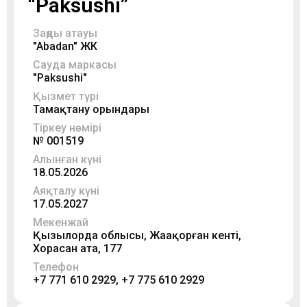
“Paksushi”
Заңды атауы
"Abadan" ЖК
Сауда маркасы
"Paksushi"
Қызмет түрі
Тамақтану орындары
Тіркеу нөмірі
№ 001519
Алынған күні
18.05.2026
Аяқталу күні
17.05.2027
Мекенжай
Қызылорда облысы, Жаңақорған кенті,
Хорасан ата, 177
Телефон
+7 771 610 2929, +7 775 610 2929