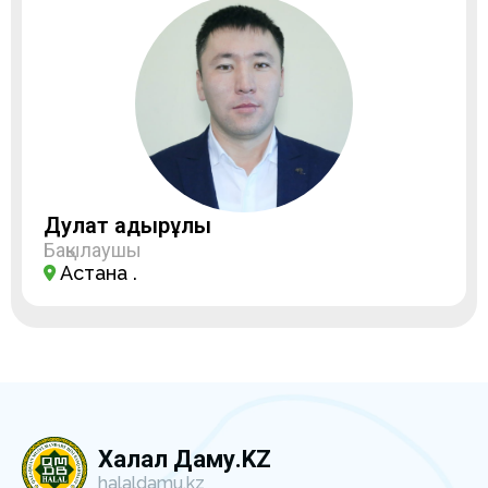
Дулат Қадырұлы
Бақылаушы
Астана қ.
Халал Даму.KZ
halaldamu.kz