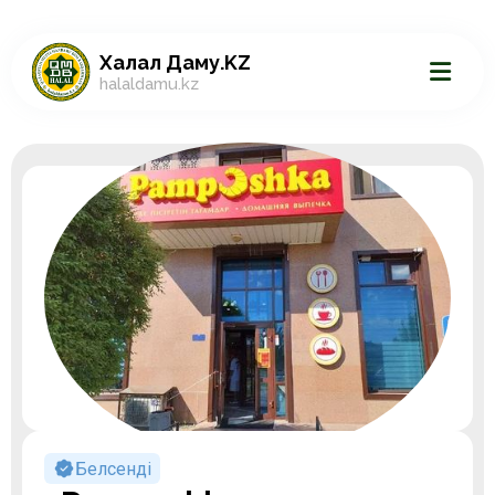
Халал Даму.KZ
halaldamu.kz
Белсенді