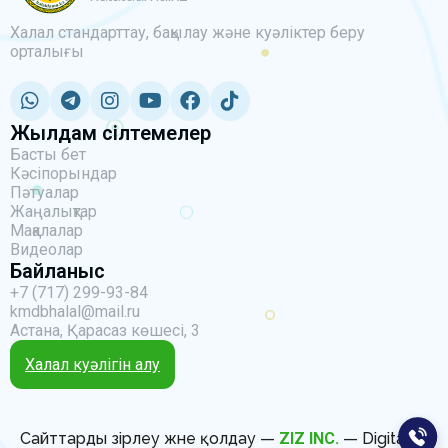
Халал стандарттау, бақылау және куәліктер беру
орталығы
Жылдам сілтемелер
Басты бет
Кәсіпорындар
Пәтуалар
Жаңалықтар
Мақалалар
Видеолар
Байланыс
+7 (717) 299-93-84
kmdbhalal@mail.ru
Астана, Қарасаз көшесі, 3
Халал куәлігін алу
Сайттарды әзірлеу және қолдау —
ZIZ INC.
— Digital IT