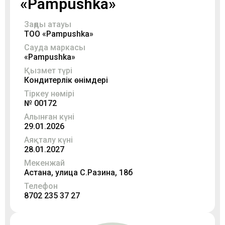
«Pampushka»
Заңды атауы
ТОО «Pampushka»
Сауда маркасы
«Pampushka»
Қызмет түрі
Кондитерлік өнімдері
Тіркеу нөмірі
№ 00172
Алынған күні
29.01.2026
Аяқталу күні
28.01.2027
Мекенжай
Астана, улица С.Разина, 18б
Телефон
8702 235 37 27