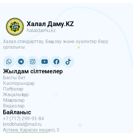
Халал Даму.KZ
halaldamu.kz
Халал стандарттау, бақылау және куәліктер беру
орталығы
Жылдам сілтемелер
Басты бет
Кәсіпорындар
Пәтуалар
Жаңалықтар
Мақалалар
Видеолар
Байланыс
+7 (717) 299-93-84
kmdbhalal@mail.ru
Астана, Қарасаз көшесі, 3