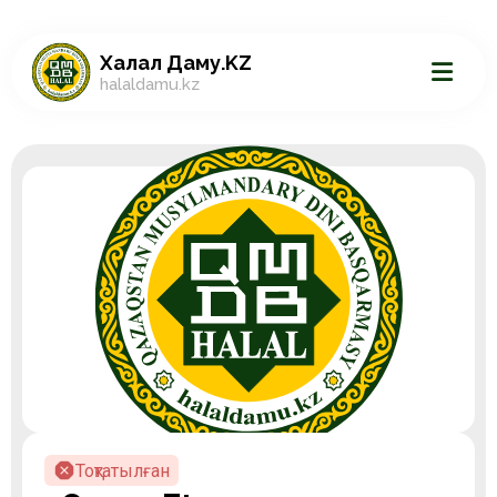
Халал Даму.KZ
halaldamu.kz
Тоқтатылған