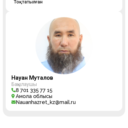
Тоқтатылған
Науан Муталов
Бақылаушы
8 701 335 77 15
Ақмола облысы
Nauanhazret_kz@mail.ru