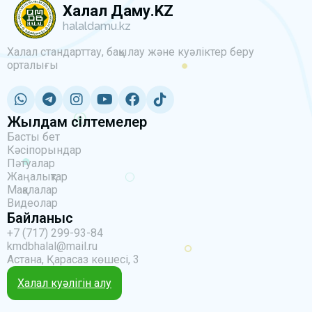
Халал Даму.KZ
halaldamu.kz
Халал стандарттау, бақылау және куәліктер беру
орталығы
Жылдам сілтемелер
Басты бет
Кәсіпорындар
Пәтуалар
Жаңалықтар
Мақалалар
Видеолар
Байланыс
+7 (717) 299-93-84
kmdbhalal@mail.ru
Астана, Қарасаз көшесі, 3
Халал куәлігін алу