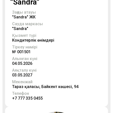
“Sandra”
Заңды атауы
"Sandra" ЖК
Сауда маркасы
"Sandra"
Қызмет түрі
Кондитерлік өнімдері
Тіркеу нөмірі
№ 001501
Алынған күні
04.05.2026
Аяқталу күні
03.05.2027
Мекенжай
Тараз қаласы, Байкент көшесі, 94
Телефон
+7 777 335 0455