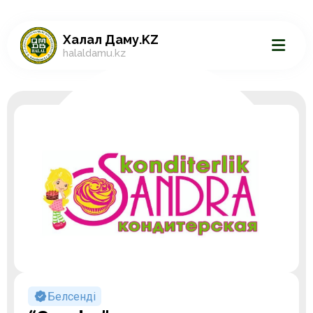
Халал Даму.KZ
halaldamu.kz
Белсенді