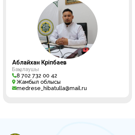
Аблайхан Кәріпбаев
Бақылаушы
8 702 732 00 42
Жамбыл облысы
medrese_hibatulla@mail.ru