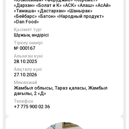
«Дархан» «Болат и К» «АСК» «Алаш» «АсАй»
«Тамаша» «Дастархан» «Шанырак»
«Бейбарс» «Батон» «Народный продукт»
«Dan Food»
Қызмет түрі
Шұжық өндірісі
Тіркеу нөмірі
№ 000167
Алынған күні
28.10.2025
Аяқталу күні
27.10.2026
Мекенжай
Жамбыл облысы, Тараз қаласы, Жамбыл
даңғылы, 2 «Д»
Телефон
+7 775 900 02 36