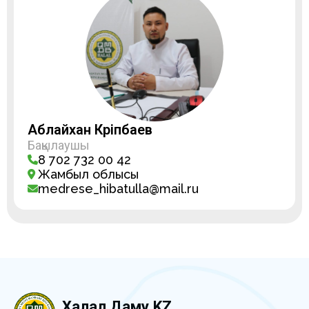
Аблайхан Кәріпбаев
Бақылаушы
8 702 732 00 42
Жамбыл облысы
medrese_hibatulla@mail.ru
Халал Даму.KZ