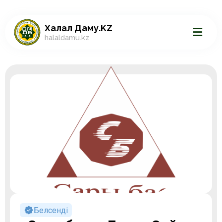
Халал Даму.KZ
halaldamu.kz
Белсенді