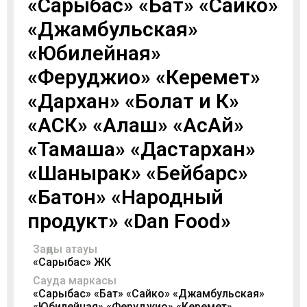
«Сарыбас» «Бат» «Сайко»
«Джамбульская»
«Юбилейная»
«Феруджио» «Керемет»
«Дархан» «Болат и К»
«АСК» «Алаш» «АсАй»
«Тамаша» «Дастархан»
«Шанырак» «Бейбарс»
«Батон» «Народный
продукт» «Dan Food»
Заңды атауы
«Сарыбас» ЖК
Сауда маркасы
«Сарыбас» «Бат» «Сайко» «Джамбульская»
«Юбилейная» «Феруджио» «Керемет»