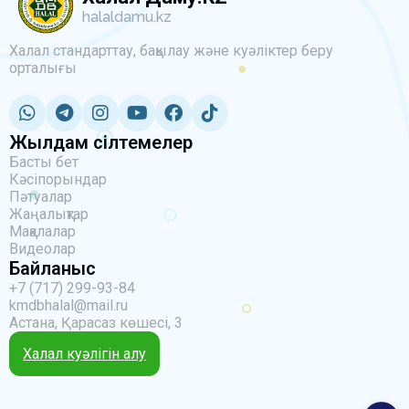
halaldamu.kz
Халал стандарттау, бақылау және куәліктер беру
орталығы
Жылдам сілтемелер
Басты бет
Кәсіпорындар
Пәтуалар
Жаңалықтар
Мақалалар
Видеолар
Байланыс
+7 (717) 299-93-84
kmdbhalal@mail.ru
Астана, Қарасаз көшесі, 3
Халал куәлігін алу