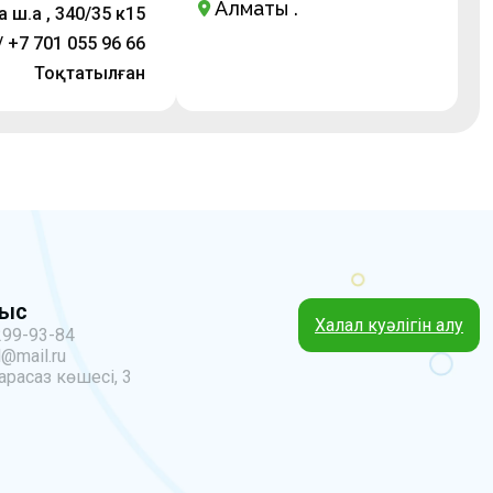
Алматы қ.
ш.а , 340/35 к15
/ +7 701 055 96 66
Тоқтатылған
ныс
Халал куәлігін алу
299-93-84
@mail.ru
арасаз көшесі, 3