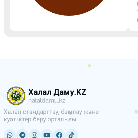
Халал Даму.KZ
halaldamu.kz
Халал стандарттау, бақылау және
куәліктер беру орталығы