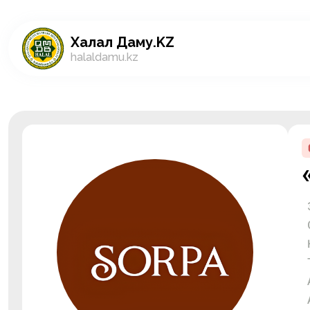
Халал Даму.KZ
halaldamu.kz