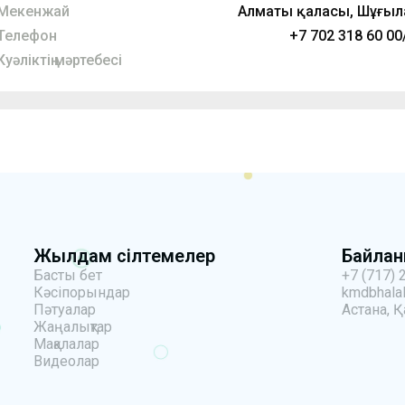
Мекенжай
Алматы қаласы, Шұғыла 
Телефон
+7 702 318 60 00
Куәліктің мәртебесі
Жылдам сілтемелер
Байла
Басты бет
+7 (717) 
Кәсіпорындар
kmdbhalal
Пәтуалар
Астана, Қ
Жаңалықтар
Мақалалар
Видеолар