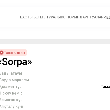
БАСТЫ БЕТ
БІЗ ТУРАЛЫ
КӘСІПОРЫНДАР
ПӘТУАЛАР
МЕ
Тоқтатылған
«Sorpa»
Заңды атауы
Сауда маркасы
Қызмет түрі
Тама
Тіркеу нөмірі
Алынған күні
Аяқталу күні