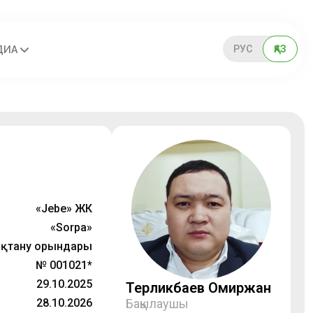
РУС
ҚАЗ
ДИА
«Jebe» ЖК
«Sorpa»
қтану орындары
№ 001021*
29.10.2025
Терликбаев Омиржан
28.10.2026
Бақылаушы