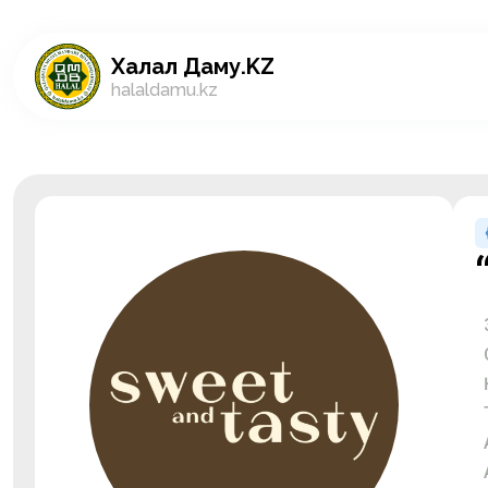
Халал Даму.KZ
halaldamu.kz