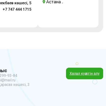
Астана қ.
лекбаев көшесі, 5
+7 747 444 1715
ныс
Халал куәлігін алу
 299-93-84
l@mail.ru
Қарасаз көшесі, 3