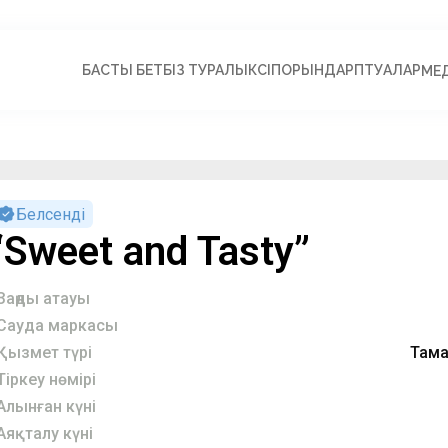
БАСТЫ БЕТ
БІЗ ТУРАЛЫ
КӘСІПОРЫНДАР
ПӘТУАЛАР
МЕ
Белсенді
“Sweet and Tasty”
Заңды атауы
Сауда маркасы
Қызмет түрі
Тама
Тіркеу нөмірі
Алынған күні
Аяқталу күні