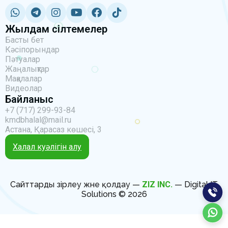
Жылдам сілтемелер
Басты бет
Кәсіпорындар
Пәтуалар
Жаңалықтар
Мақалалар
Видеолар
Байланыс
+7 (717) 299-93-84
kmdbhalal@mail.ru
Астана, Қарасаз көшесі, 3
Халал куәлігін алу
Сайттарды әзірлеу және қолдау —
ZIZ INC.
— Digital IT
Solutions © 2026