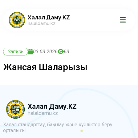
Халал Даму.KZ
halaldamu.kz
Запись
03.03.2026
63
Жансая Шалқарқызы
Халал Даму.KZ
halaldamu.kz
Халал стандарттау, бақылау және куәліктер беру
орталығы