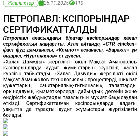
Жаңалықтар
25.11.2025
110
ПЕТРОПАВЛ: КӘСІПОРЫНДАР
СЕРТИФИКАТТАЛДЫ
Петропавл қаласындағы бірқатар кәсіпорындар халал
сертификатын жаңартты. Атап айтқанда, «CTR chicken»
фаст-фуд дәмханасы, «Компот» асханасы, «Баракат» ұн
өндірісі, «Нургожинов» ет дүкені.
«Халал Дамудың» жергілікті өкілі Мақсат Аманжолов
кәсіпорындарда аудит жұмыстарын жүргізіп, халал
куәлігін табыстады. «Халал Дамудың» жергілікті өкілі
Мақсат Аманжолов технологиялық процестерді, шикізат
құжаттарын, санитариялық-гигиеналық талаптардың
орындалуын, қызметкерлердің дайындық деңгейін және
өндірістік жабдықтардың тазалығын мұқият бақылаудан
өткізді. Сертификатталған кәсіпорындарда алдағы
уақытта да тұрақты аудит жұмыстары жүргізілетін
болады.