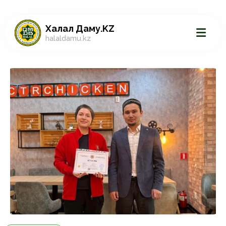
Халал Даму.KZ
halaldamu.kz