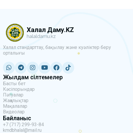
Халал Даму.KZ
halaldamu.kz
Халал стандарттау, бақылау және куәліктер беру
орталығы
Жылдам сілтемелер
Басты бет
Кәсіпорындар
Пәтуалар
Жаңалықтар
Мақалалар
Видеолар
Байланыс
+7 (717) 299-93-84
kmdbhalal@mail.ru