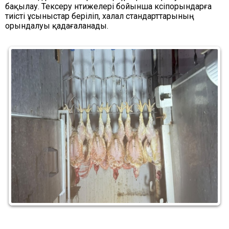
бақылау. Тексеру нәтижелері бойынша кәсіпорындарға
тиісті ұсыныстар беріліп, халал стандарттарының
орындалуы қадағаланады.