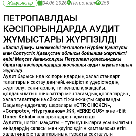
Жаңалықтар
04.06.2026
Петропавл
253
ПЕТРОПАВЛДАҒЫ
КӘСІПОРЫНДАРДА АУДИТ
ЖҰМЫСТАРЫ ЖҮРГІЗІЛДІ
«Халал Даму» мекемесінің технологы Нұрбек Қанатұлы
мен Солтүстік Қазақстан облысы бойынша жергілікті
өкілі Мақсат Аманжолұлы Петропавл қаласындағы
бірқатар кәсіпорындарда жоспарлы аудит жұмыстарын
жүргізді.
Аудит барысында кәсіпорындардың халал стандарт
талаптарын сақтау деңгейі, өндірістік үдерістердің
жүргізілуі, санитарлық-гигиеналық жағдайы,
қолданылатын шикізаттар мен тағамдық қоспалардың
халал талаптарына сәйкестігі жан-жақты сараланды.
Бақылау-қадағалау шаралары
«CTR CHICKEN»,
«Compote», «Нургужинов» ЖК, «ERKE QUS»
және
«Elit
Doner Kebab»
кәсіпорындарын қамтыды.
Аудиттің негізгі мақсаты – тұтынушыларға ұсынылатын
өнімдердің сапасы мен қауіпсіздігін қамтамасыз етіп,
халал өндіріс талаптарының тұрақты сақталуын