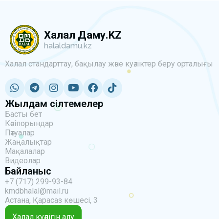
Халал Даму.KZ
halaldamu.kz
Халал стандарттау, бақылау және куәліктер беру орталығы
Жылдам сілтемелер
Басты бет
Кәсіпорындар
Пәтуалар
Жаңалықтар
Мақалалар
Видеолар
Байланыс
+7 (717) 299-93-84
kmdbhalal@mail.ru
Астана, Қарасаз көшесі, 3
Халал куәлігін алу