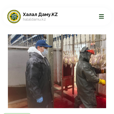
Халал Даму.KZ
halaldamu.kz