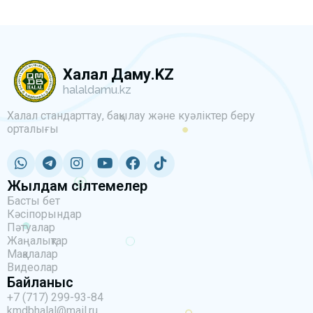
Халал Даму.KZ
halaldamu.kz
Халал стандарттау, бақылау және куәліктер беру
орталығы
Жылдам сілтемелер
Басты бет
Кәсіпорындар
Пәтуалар
Жаңалықтар
Мақалалар
Видеолар
Байланыс
+7 (717) 299-93-84
kmdbhalal@mail.ru