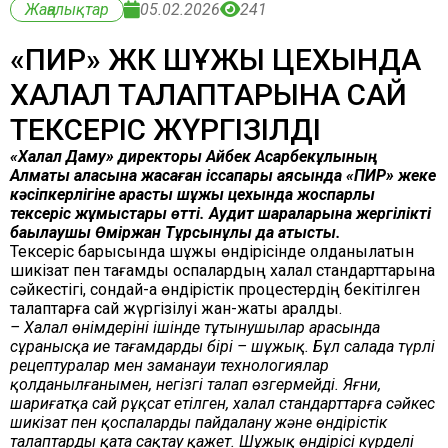
Жаңалықтар
05.02.2026
241
«ПИР» ЖК ШҰЖЫҚ ЦЕХЫНДА
ХАЛАЛ ТАЛАПТАРЫНА САЙ
ТЕКСЕРІС ЖҮРГІЗІЛДІ
«Халал Даму» директоры Айбек Асқарбекұлының
Алматы қаласына жасаған іссапары аясында «ПИР» жеке
кәсіпкерлігіне қарасты шұжық цехында жоспарлы
тексеріс жұмыстары өтті. Аудит шараларына жергілікті
бақылаушы Өміржан Тұрсынұлы да қатысты.
Тексеріс барысында шұжық өндірісінде қолданылатын
шикізат пен тағамдық қоспалардың халал стандарттарына
сәйкестігі, сондай-ақ өндірістік процестердің бекітілген
талаптарға сай жүргізілуі жан-жақты қаралды.
– Халал өнімдерінің ішінде тұтынушылар арасында
сұранысқа ие тағамдардың бірі – шұжық. Бұл салада түрлі
рецептуралар мен заманауи технологиялар
қолданылғанымен, негізгі талап өзгермейді. Яғни,
шариғатқа сай рұқсат етілген, халал стандарттарға сәйкес
шикізат пен қоспаларды пайдалану және өндірістік
талаптарды қатаң сақтау қажет. Шұжық өндірісі күрделі