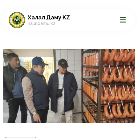
Халал Даму.KZ
halaldamu.kz