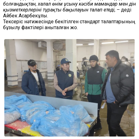
болғандықтан, халал өнім ұсыну кәсіби мамандар мен дін
қызметкерлерінің тұрақты бақылауын талап етеді,
– деді
Айбек Асқарбекұлы.
Тексеріс нәтижесінде бекітілген стандарт талаптарының
бұзылу фактілері анықталған жоқ.