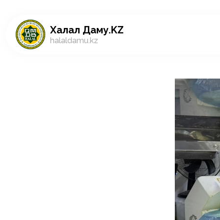
Халал Даму.KZ
halaldamu.kz