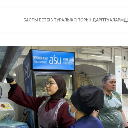
БАСТЫ БЕТ
БІЗ ТУРАЛЫ
КӘСІПОРЫНДАР
ПӘТУАЛАР
МЕ