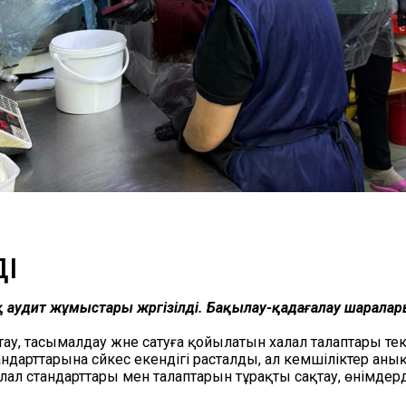
ДІ
қ аудит жұмыстары жүргізілді. Бақылау-қадағалау шарал
ау, тасымалдау және сатуға қойылатын халал талаптары тек
андарттарына сәйкес екендігі расталды, ал кемшіліктер анық
лал стандарттары мен талаптарын тұрақты сақтау, өнімдер