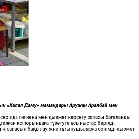
арын «Халал Даму» мамандары Аружан Аралбай мен
серілді, гигиена мен қызмет көрсету сапасы бағаланды.
талған кәсіпорындаға түзетуге ұсыныстар берілді.
дің сапасын бақылау және тұтынушыларға сенімді қызмет