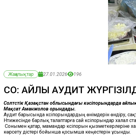
Жаңалықтар
27.01.2026
196
СҚО: АЙЛЫҚ АУДИТ ЖҮРГІЗІЛ
Солтүстік Қазақстан облысындағы кәсіпорындарда айлы
Мақсат Аманжолов орындады.
Аудит барысында кәсіпорындардың өнімдерін өндіру, сақт
Нәтижесінде барлық талаптарға сай кәсіпорындар халал ст
Сонымен қатар, мамандар кәсіпорын қызметкерлеріне ха
көрсету әдістері бойынша қосымша кеңестерін ұсынды.