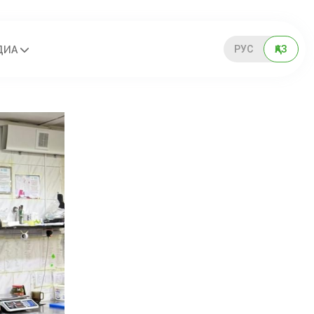
РУС
ҚАЗ
ДИА