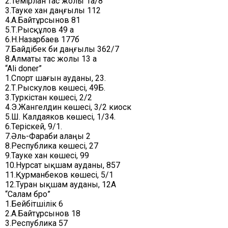
2.Темірлан тас жолы 1а/8
3.Тауке хан даңғылы 112
4.А.Байтұрсынов 81
5.Т.Рысқұлов 49 а
6.Н.Назарбаев 177б
7.Байдібек би даңғылы 362/7
8.Алматы тас жолы 13 а
“Ali doner”
1.Спорт шағын ауданы, 23.
2.Т.Рыскулов көшесі, 49Б.
3.Туркістан көшесі, 2/2
4.Э.Жангелдин көшесі, 3/2 киоск
5.Ш. Калдаяков көшесі, 1/34.
6.Теріскей, 9/1.
7.Әль-Фараби алаңы 2
8.Республика көшесі, 27
9.Тауке хан көшесі, 99
10.Нурсат ықшам ауданы, 857
11.Қурманбеков көшесі, 5/1
12.Туран ықшам ауданы, 12А
“Салам бро”
1.Бейбітшілік 6
2.А.Байтұрсынов 18
3.Республика 57