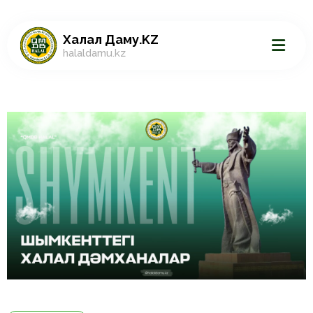
Халал Даму.KZ
halaldamu.kz