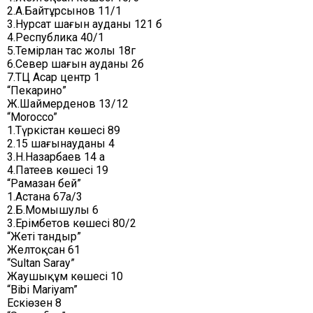
2.А.Байтұрсынов 11/1
3.Нурсат шағын ауданы 121 б
4.Республика 40/1
5.Темірлан тас жолы 18г
6.Север шағын ауданы 2б
7.ТЦ Асар центр 1
“Пекарино”
Ж.Шаймерденов 13/12
“Morocco”
1.Түркістан көшесі 89
2.15 шағынауданы 4
3.Н.Назарбаев 14 а
4.Патеев көшесі 19
“Рамазан бей”
1.Астана 67а/3
2.Б.Момышулы 6
3.Ерімбетов көшесі 80/2
“Жеті тандыр”
Желтоқсан 61
“Sultan Saray”
Жаушықұм көшесі 10
“Bibi Mariyam”
Ескіөзен 8