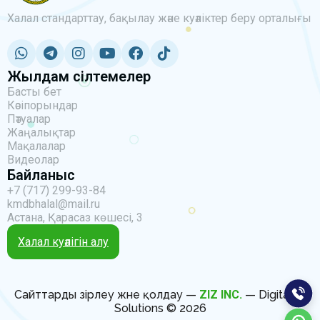
Халал стандарттау, бақылау және куәліктер беру орталығы
Жылдам сілтемелер
Басты бет
Кәсіпорындар
Пәтуалар
Жаңалықтар
Мақалалар
Видеолар
Байланыс
+7 (717) 299-93-84
kmdbhalal@mail.ru
Астана, Қарасаз көшесі, 3
Халал куәлігін алу
Сайттарды әзірлеу және қолдау —
ZIZ INC.
— Digital IT
Solutions © 2026