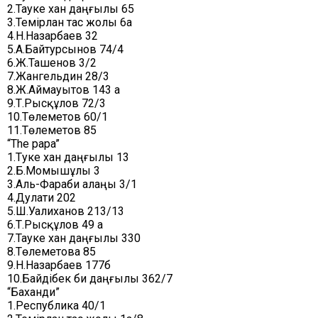
2.Тауке хан даңғылы 65
3.Темірлан тас жолы 6а
4.Н.Назарбаев 32
5.А.Байтурсынов 74/4
6.Ж.Ташенов 3/2
7.Жангельдин 28/3
8.Ж.Аймауытов 143 а
9.Т.Рысқұлов 72/3
10.Төлеметов 60/1
11.Төлеметов 85
“The papa”
1.Тәуке хан даңғылы 13
2.Б.Момышұлы 3
3.Аль-Фараби алаңы 3/1
4.Дулати 202
5.Ш.Уалиханов 213/13
6.Т.Рысқұлов 49 а
7.Тауке хан даңғылы 330
8.Төлеметова 85
9.Н.Назарбаев 177б
10.Байдібек би даңғылы 362/7
“Баханди”
1.Республика 40/1