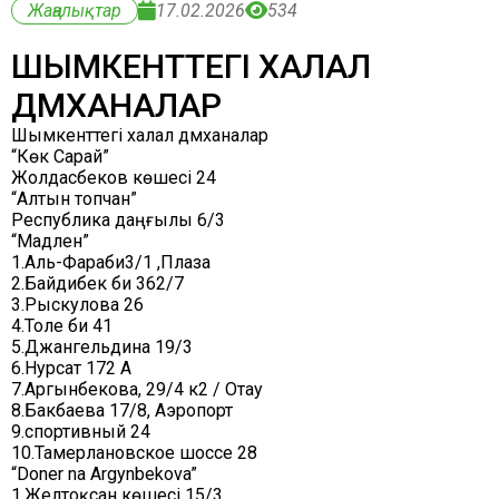
Жаңалықтар
17.02.2026
534
ШЫМКЕНТТЕГІ ХАЛАЛ
ДӘМХАНАЛАР
Шымкенттегі халал дәмханалар
“Көк Сарай”
Жолдасбеков көшесі 24
“Алтын топчан”
Республика даңғылы 6/3
“Мадлен”
1.Аль-Фараби3/1 ,Плаза
2.Байдибек би 362/7
3.Рыскулова 26
4.Толе би 41
5.Джангельдина 19/3
6.Нурсат 172 А
7.Аргынбекова, 29/4 к2 / Отау
8.Бакбаева 17/8, Аэропорт
9.спортивный 24
10.Тамерлановское шоссе 28
“Doner na Argуnbekova”
1.Желтоқсан көшесі 15/3