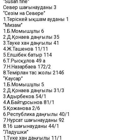
“Susan fine”
Север шағынауданы 3
“Сезім на Севере”
1.Теріскей ықшам ауданы 1
“Мизам”
1.Б.Момышұлы 6
2.Д.Қонаев даңғылы 35
3.Тауке хан даңғылы 41
4.Ж.Ташенов 11/11
5.Елшібек батыр 114
6.Т.Рысқұлов 49 а
7.Н.Назарбаев 172/2
8.Темірлан тас жолы 214б
“Каусар”
1.Б.Момышұлы 5
2.Д.Қонаев даңғылы 31/3
3.Адырбеков 54/1
4.А.Байтұрсынов 81/1
5.Қожанова 2/6
6.Республика даңғылы 40/1
7.Нурсат шағынауданы 92
8.16 шағынауданы 44/1
“Ладушки”
1.Тәуке хан даңғылы 11/1