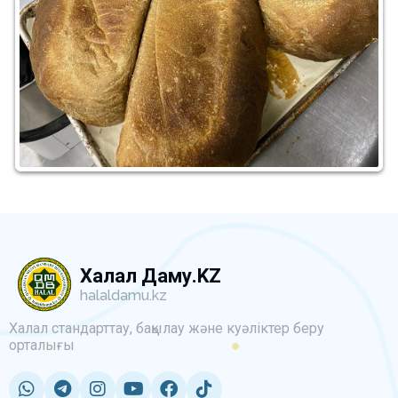
Халал Даму.KZ
halaldamu.kz
Халал стандарттау, бақылау және куәліктер беру
орталығы