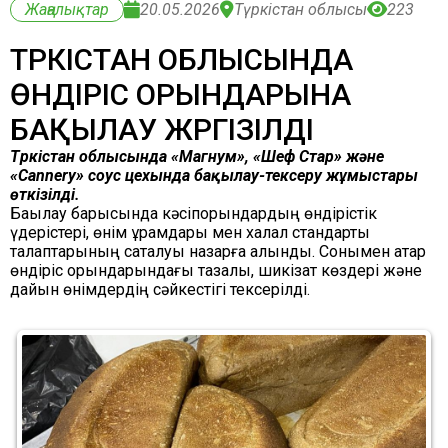
Жаңалықтар
20.05.2026
Түркістан облысы
223
ТҮРКІСТАН ОБЛЫСЫНДА
ӨНДІРІС ОРЫНДАРЫНА
БАҚЫЛАУ ЖҮРГІЗІЛДІ
Түркістан облысында «Магнум», «Шеф Стар» және
«Cannery» соус цехында бақылау-тексеру жұмыстары
өткізілді.
Бақылау барысында кәсіпорындардың өндірістік
үдерістері, өнім құрамдары мен халал стандарты
талаптарының сақталуы назарға алынды. Сонымен қатар
өндіріс орындарындағы тазалық, шикізат көздері және
дайын өнімдердің сәйкестігі тексерілді.