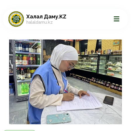
Халал Даму.KZ
halaldamu.kz