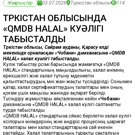
Жаңалықтар
03.07.2026
Түркістан облысы
114
ТҮРКІСТАН ОБЛЫСЫНДА
«QMDB HALAL» КУӘЛІГІ
ТАБЫСТАЛДЫ
Түркістан облысы, Сайрам ауданы, Қарасу елді
мекенінде орналасқан «Чобани» дәмханасына «QMDB
HALAL» халал куәлігі табысталды.
Куәлік табыстау рәсімі барысында жамағатқа «QMDB
HALAL» стандартының маңыздылығы, халал өнімнің
ерекшелігі және халал тұтыну мәдениетін
қалыптастырудың мәні жан-жақты түсіндірілді. Сонымен
қатар, халал сертификаттаудың талаптары мен оның
қоғам үшін маңызы жөнінде ақпарат берілді.
Түсіндіру жұмыстары аяқталғаннан кейін
«Чобани»
дәмханасына «QMDB HALAL» халал куәлігі салтанатты
түрде табысталды.
«QMDB HALAL» стандартына сәйкес берілетін халал куәлігі
кәсіпорын өнімдерінің және өндіріс процесінің шариғат
талаптары мен халал стандарттарына сай екенін
растайды. Халал талаптарының тұрақты сақталуын