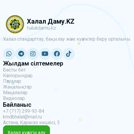
Халал Даму.KZ
halaldamu.kz
Халал стандарттау, бақылау және куәліктер беру орталығы
Жылдам сілтемелер
Басты бет
Кәсіпорындар
Пәтуалар
Жаңалықтар
Мақалалар
Видеолар
Байланыс
+7 (717) 299-93-84
kmdbhalal@mail.ru
Астана, Қарасаз көшесі, 3
Халал куәлігін алу