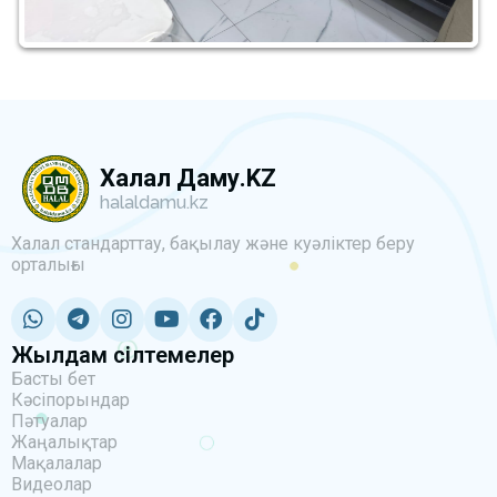
Халал Даму.KZ
halaldamu.kz
Халал стандарттау, бақылау және куәліктер беру
орталығы
Жылдам сілтемелер
Басты бет
Кәсіпорындар
Пәтуалар
Жаңалықтар
Мақалалар
Видеолар