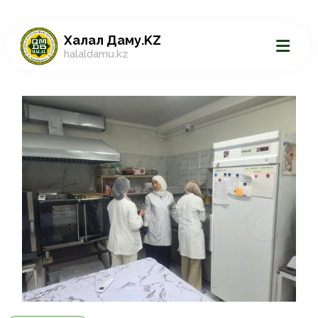
Халал Даму.KZ
halaldamu.kz