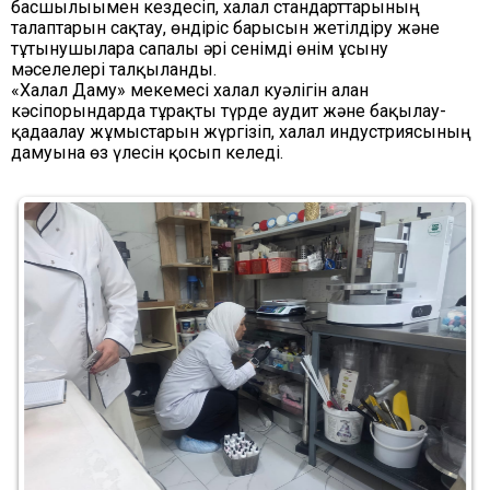
басшылығымен кездесіп, халал стандарттарының
талаптарын сақтау, өндіріс барысын жетілдіру және
тұтынушыларға сапалы әрі сенімді өнім ұсыну
мәселелері талқыланды.
«Халал Даму» мекемесі халал куәлігін алған
кәсіпорындарда тұрақты түрде аудит және бақылау-
қадағалау жұмыстарын жүргізіп, халал индустриясының
дамуына өз үлесін қосып келеді.