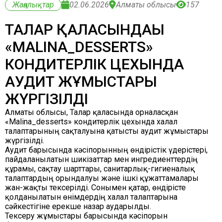
Жаңалықтар
02.06.2026
Алматы облысы
157
ТАЛҒАР ҚАЛАСЫНДАҒЫ
«MALINA_DESSERTS»
КОНДИТЕРЛІК ЦЕХЫНДА
АУДИТ ЖҰМЫСТАРЫ
ЖҮРГІЗІЛДІ
Алматы облысы, Талғар қаласында орналасқан
«Malina_desserts» кондитерлік цехында халал
талаптарының сақталуына қатысты аудит жұмыстары
жүргізілді.
Аудит барысында кәсіпорынның өндірістік үдерістері,
пайдаланылатын шикізаттар мен ингредиенттердің
құрамы, сақтау шарттары, санитарлық-гигиеналық
талаптардың орындалуы және ішкі құжаттамалары
жан-жақты тексерілді. Сонымен қатар, өндірісте
қолданылатын өнімдердің халал талаптарына
сәйкестігіне ерекше назар аударылды.
Тексеру жұмыстары барысында кәсіпорын