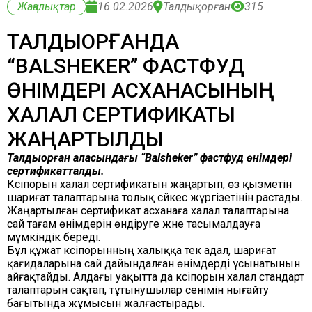
Жаңалықтар
16.02.2026
Талдықорған
315
ТАЛДЫҚОРҒАНДА
“BALSHEKER” ФАСТФУД
ӨНІМДЕРІ АСХАНАСЫНЫҢ
ХАЛАЛ СЕРТИФИКАТЫ
ЖАҢАРТЫЛДЫ
Талдықорған қаласындағы “Balsheker” фастфуд өнімдері
сертификатталды.
Кәсіпорын халал сертификатын жаңартып, өз қызметін
шариғат талаптарына толық сәйкес жүргізетінін растады.
Жаңартылған сертификат асханаға халал талаптарына
сай тағам өнімдерін өндіруге және тасымалдауға
мүмкіндік береді.
Бұл құжат кәсіпорынның халыққа тек адал, шариғат
қағидаларына сай дайындалған өнімдерді ұсынатынын
айғақтайды. Алдағы уақытта да кәсіпорын халал стандарт
талаптарын сақтап, тұтынушылар сенімін нығайту
бағытында жұмысын жалғастырады.