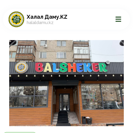
Халал Даму.KZ
halaldamu.kz