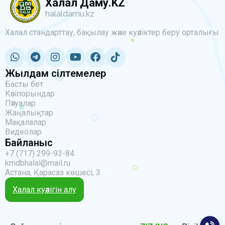
Халал Даму.KZ
halaldamu.kz
Халал стандарттау, бақылау және куәліктер беру орталығы
Жылдам сілтемелер
Басты бет
Кәсіпорындар
Пәтуалар
Жаңалықтар
Мақалалар
Видеолар
Байланыс
+7 (717) 299-93-84
kmdbhalal@mail.ru
Астана, Қарасаз көшесі, 3
Халал куәлігін алу