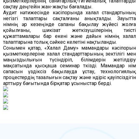
қызметкерлерінің санитарлық-гигиеналық талаптарды
сақтау деңгейін жан-жақты бағалады.
Аудит нәтижесінде кәсіпорында халал стандартының
негізгі талаптары сақталғаны анықталды. Зауытта
өнімнің әр кезеңінде сапаны бақылау жүйесі жолға
қойылғаны, шикізат жеткізушілерінің тиісті
құжаттамалары бар екені және дайын өнімнің халал
талаптарына толық сәйкес келетіні нақтыланды.
Сонымен қатар, «Халал Даму» мамандары кәсіпорын
қызметкерлеріне халал стандарттарының өзектілігі мен
маңыздылығын түсіндіріп, білімдерін жетілдіру
мақсатында қысқаша семинар өткізді. Мамандар өнім
сапасын үздіксіз бақылауда ұстау, технологиялық
процестердің тазалығын сақтау және өндіріс қауіпсіздігін
арттыру бағытында бірқатар ұсыныстар берді.