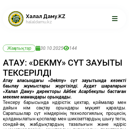
Халал Даму.KZ
halaldamu.kz
Жаңалықтар
30.10.2025
144
АҚТАУ: «DEKMY» СҮТ ЗАУЫТЫ
ТЕКСЕРІЛДІ
Ақтау қаласындағы «Dekmy» сүт зауытында кезекті
бақылау жұмыстары жүргізілді. Аудит шараларын
«Халал Даму» директоры Айбек Асқарбекұлы бастаған
мекеме мамандары орындады.
Тексеру барысында өндірістік цехтар, қоймалар мен
дайын өнім сақтау орындары мұқият қаралды.
Сарапшылар сүт өнімдерінің технологиялық процесін,
қолданылатын қоспалар мен шикізаттардың шығу тегін,
сондай-ақ жабдықтардың тазалығын және өндіріс