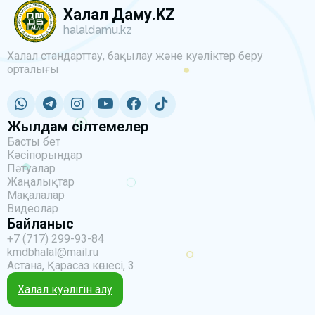
Халал Даму.KZ
halaldamu.kz
Халал стандарттау, бақылау және куәліктер беру
орталығы
Жылдам сілтемелер
Басты бет
Кәсіпорындар
Пәтуалар
Жаңалықтар
Мақалалар
Видеолар
Байланыс
+7 (717) 299-93-84
kmdbhalal@mail.ru
Астана, Қарасаз көшесі, 3
Халал куәлігін алу