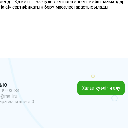
ленді. Қажетті түзетулер енгізілгеннен кейін мамандар
 Halal» сертификатын беру мәселесі қарастырылады.
ныс
Халал куәлігін алу
299-93-84
@mail.ru
арасаз көшесі, 3