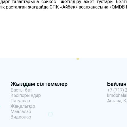
дарт талаптарына сәйкес жетілдіру қажет тұстары белгі
естік расталған жағдайда СПК «Айбек» қасапханасына «QMDB
Жылдам сілтемелер
Байла
Басты бет
+7 (717) 
Кәсіпорындар
kmdbhalal
Пәтуалар
Астана, Қ
Жаңалықтар
Мақалалар
Видеолар