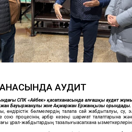
АПХАНАСЫНДА АУДИТ
аласындағы СПК «Айбек» қасапханасында алғашқы аудит жұ
йіржан Бауыржанұлы және Ақмаржан Ержанқызы орындады.
 өндірістік бөлмелердің талапқа сай жабдықталуы, су, 
е сою процесінің әрбір кезеңі шариғат талаптарына жә
стағы құрал-жабдықтардың тазалығықасапхана қызметкерле