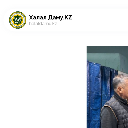
Халал Даму.KZ
halaldamu.kz