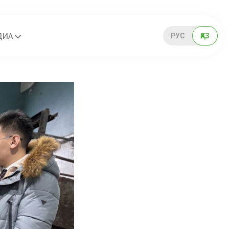
РУС
ҚАЗ
ДИА