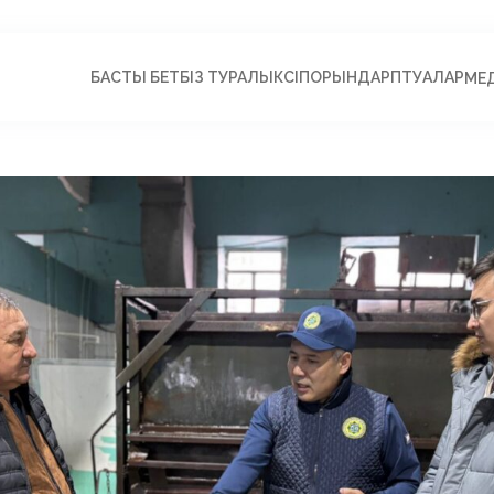
БАСТЫ БЕТ
БІЗ ТУРАЛЫ
КӘСІПОРЫНДАР
ПӘТУАЛАР
МЕ