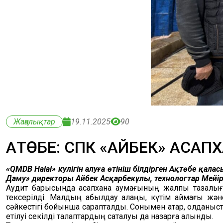
Жаңалықтар
19.11.2025
90
АҚТӨБЕ: СПК «АЙБЕК» ҚАС
«QMDB Halal» куәлігін алуға өтініш білдірген Ақтөбе қ
Даму» директоры Айбек Асқарбекұлы, технологтар Ме
Аудит барысында қасапхана аумағының жалпы тазалығы,
тексерілді. Малдың қабылдау алаңы, күтім аймағы жән
сәйкестігі бойынша сарапталды. Сонымен қатар, қолданы
етілуі секілді талаптардың сақталуы да назарға алынды.