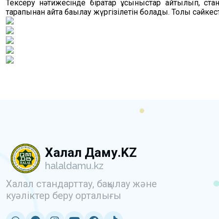
Тексеру нәтижесінде бірқатар ұсыныстар айтылып, стан
тарапынан қайта бақылау жүргізілетін болады. Толық сәйк
Халал Даму.KZ
halaldamu.kz
Халал стандарттау, бақылау және
куәліктер беру орталығы