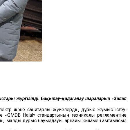
мыстары жүргізілді. Бақылау-қадағалау шараларын «Халал
электр және санитарлық жүйелердің дұрыс жұмыс істеуі
не «QMDB Halal» стандартының техникалық регламентіне
рінің малды дұрыс бауыздауы, арнайы киіммен қамтамасыз