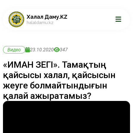
Халал Даму.KZ
halaldamu.kz
Видео
23.10.2020
347
«ИМАН ӨЗЕГІ». Тамақтың
қайсысы халал, қайсысын
жеуге болмайтындығын
қалай ажыратамыз?