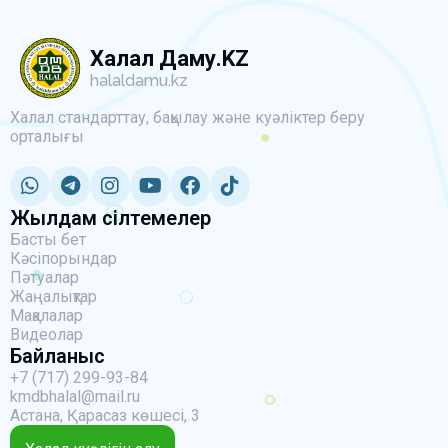
Халал Даму.KZ
halaldamu.kz
Халал стандарттау, бақылау және куәліктер беру
орталығы
Жылдам сілтемелер
Басты бет
Кәсіпорындар
Пәтуалар
Жаңалықтар
Мақалалар
Видеолар
Байланыс
+7 (717) 299-93-84
kmdbhalal@mail.ru
Астана, Қарасаз көшесі, 3