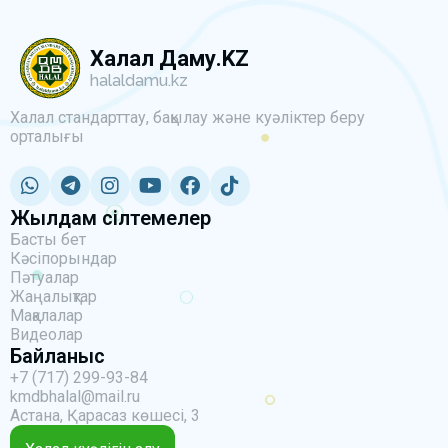
Халал Даму.KZ
halaldamu.kz
Халал стандарттау, бақылау және куәліктер беру
орталығы
Жылдам сілтемелер
Басты бет
Кәсіпорындар
Пәтуалар
Жаңалықтар
Мақалалар
Видеолар
Байланыс
+7 (717) 299-93-84
kmdbhalal@mail.ru
Астана, Қарасаз көшесі, 3