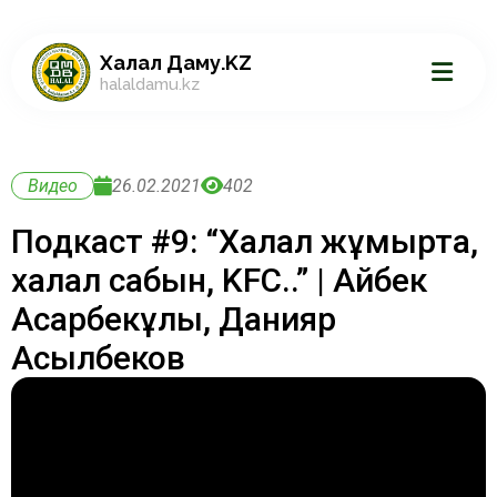
Халал Даму.KZ
halaldamu.kz
Видео
26.02.2021
402
Подкаст #9: “Халал жұмыртқа,
халал сабын, KFC..” | Айбек
Асқарбекұлы, Данияр
Асылбеков