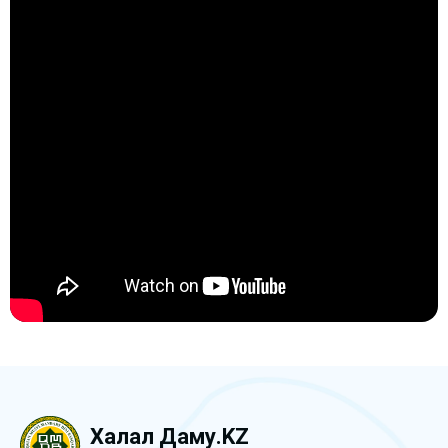
Халал Даму.KZ