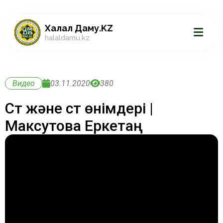
Халал Даму.KZ
halaldamu.kz
Видео
03.11.2020
380
Сүт және сүт өнімдері |
Максутова Еркетаң