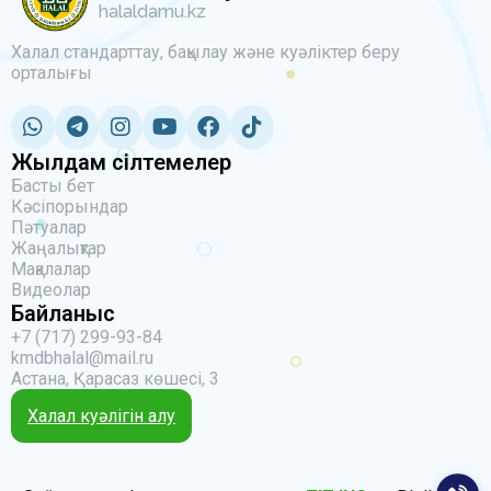
halaldamu.kz
Халал стандарттау, бақылау және куәліктер беру
орталығы
Жылдам сілтемелер
Басты бет
Кәсіпорындар
Пәтуалар
Жаңалықтар
Мақалалар
Видеолар
Байланыс
+7 (717) 299-93-84
kmdbhalal@mail.ru
Астана, Қарасаз көшесі, 3
Халал куәлігін алу