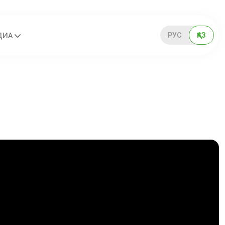
РУС
ҚАЗ
ДИА