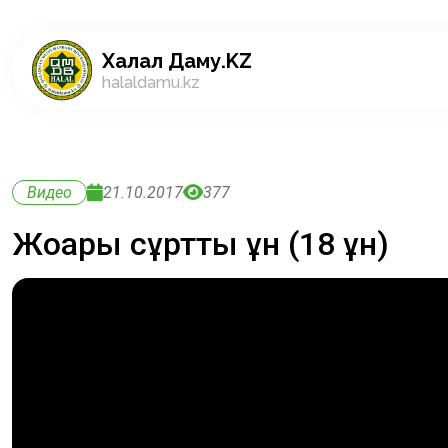
Халал Даму.KZ
halaldamu.kz
Видео
21.10.2017
377
Жоғары сұртты ұн (18 ұн)