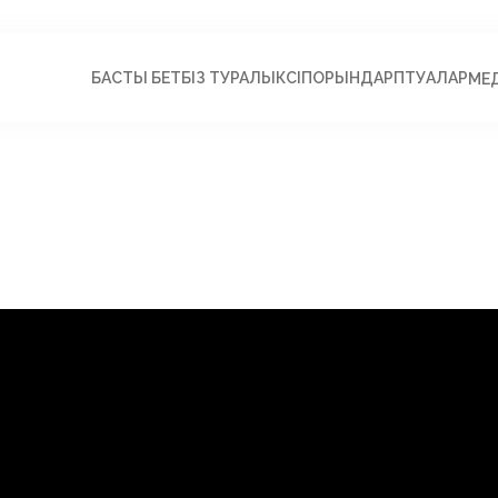
БАСТЫ БЕТ
БІЗ ТУРАЛЫ
КӘСІПОРЫНДАР
ПӘТУАЛАР
МЕ