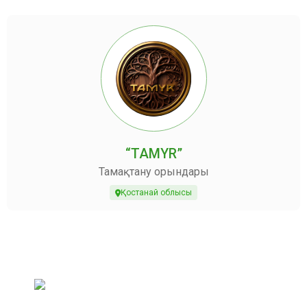
“TAMYR”
Тамақтану орындары
Қостанай облысы