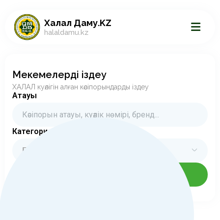
Халал Даму.KZ
halaldamu.kz
Мекемелерді іздеу
ХАЛАЛ куәлігін алған кәсіпорындарды іздеу
Атауы
Категориялар
Барлық категориялар
Іздеу