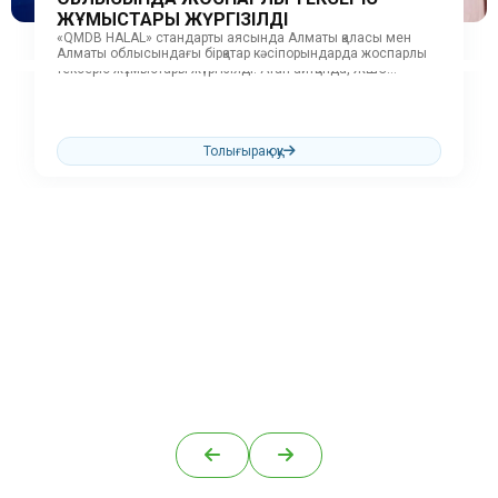
ЖҰМЫСТАРЫ ЖҮРГІЗІЛДІ
«QMDB HALAL» стандарты аясында Алматы қаласы мен
Алматы облысындағы бірқатар кәсіпорындарда жоспарлы
тексеріс жұмыстары жүргізілді. Атап айтқанда, ЖШС
«Первомайские деликатесы»,...
Толығырақ оқу