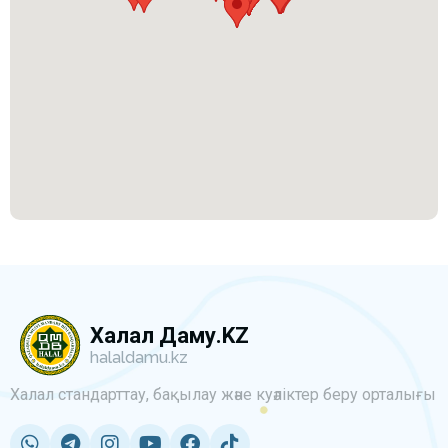
Халал Даму.KZ
halaldamu.kz
Халал стандарттау, бақылау және куәліктер беру орталығы