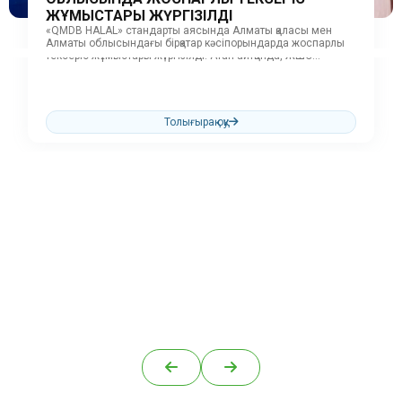
ЖҰМЫСТАРЫ ЖҮРГІЗІЛДІ
«QMDB HALAL» стандарты аясында Алматы қаласы мен
Алматы облысындағы бірқатар кәсіпорындарда жоспарлы
тексеріс жұмыстары жүргізілді. Атап айтқанда, ЖШС
«Первомайские деликатесы»,...
Толығырақ оқу