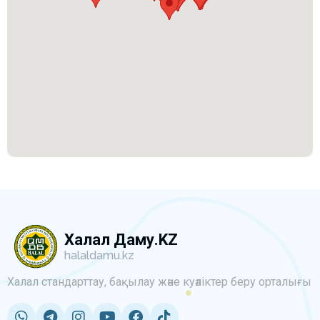
Халал Даму.KZ
halaldamu.kz
Халал стандарттау, бақылау және куәліктер беру орталығы