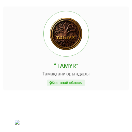
“TAMYR”
Тамақтану орындары
Қостанай облысы