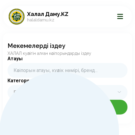
Халал Даму.KZ
halaldamu.kz
Мекемелерді іздеу
ХАЛАЛ куәлігін алған кәсіпорындарды іздеу
Атауы
Категориялар
Барлық категориялар
Іздеу