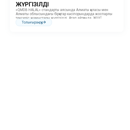
ЖҮРГІЗІЛДІ
«QMDB HALAL» стандарты аясында Алматы қаласы мен
Алматы облысындағы бірқатар кәсіпорындарда жоспарлы
тексеріс жұмыстары жүргізілді. Атап айтқанда, ЖШС
«Первомайские деликатесы»,...
Толығырақ оқу