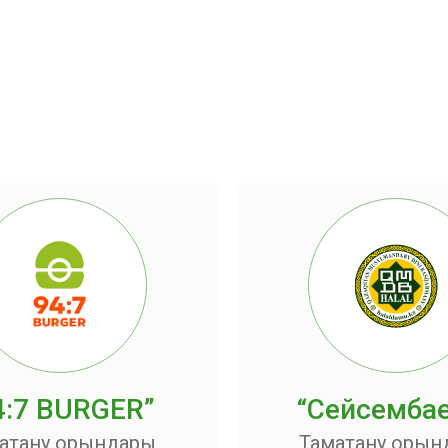
4:7 BURGER”
“Сейсемба
ақтану орындары
Тамақтану оры