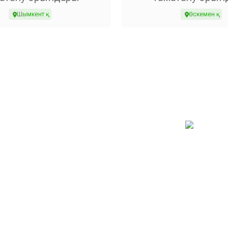
Шымкент қ.
Өскемен қ.