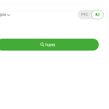
РУС
ҚАЗ
ДИА
Іздеу