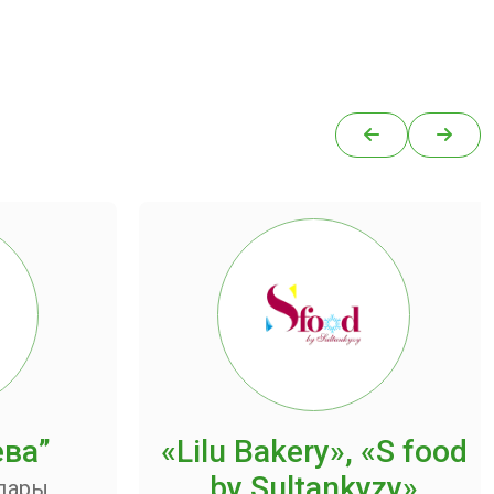
ева”
«Lilu Bakery», «S food
by Sultankyzy»
ндары