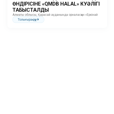
ӨНДІРІСІНЕ «QMDB HALAL» КУӘЛІГІ
ТАБЫСТАЛДЫ
Алматы облысы, Қарасай ауданында орналасқан «Еркінай
тәттілері» кондитерлік өнімдер өндірісіне «QMDB HALAL»
Толығырақ оқу
куәлігі табысталды. Кәсіпорынның халал талаптарына
сәйкестігін бағалау және...