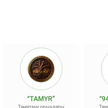
“TAMYR”
“9
Тамақтану орындары
Там