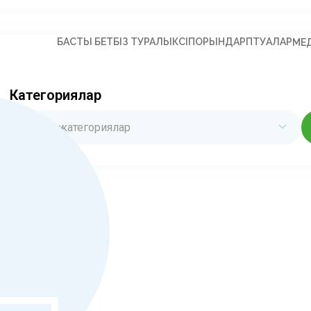
БАСТЫ БЕТ
БІЗ ТУРАЛЫ
КӘСІПОРЫНДАР
ПӘТУАЛАР
МЕ
Категориялар
Барлық категориялар