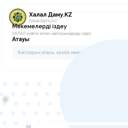
Халал Даму.KZ
halaldamu.kz
Мекемелерді іздеу
ХАЛАЛ куәлігін алған кәсіпорындарды іздеу
Атауы