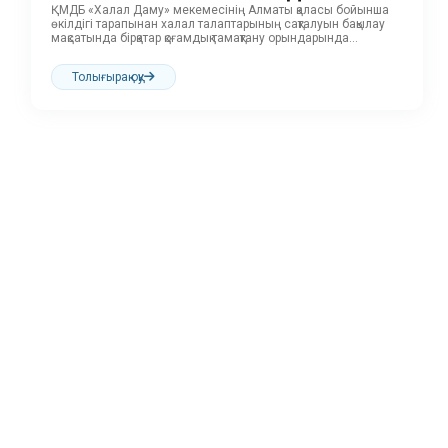
ҚМДБ «Халал Даму» мекемесінің Алматы қаласы бойынша
өкілдігі тарапынан халал талаптарының сақталуын бақылау
мақсатында бірқатар қоғамдық тамақтану орындарында
жоспарлы аудит...
Толығырақ оқу