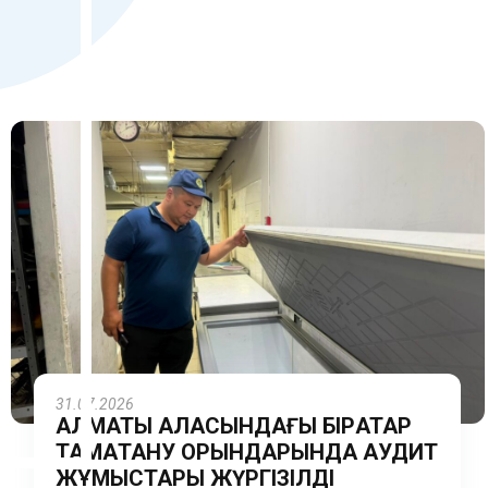
31.07.2026
АЛМАТЫ ҚАЛАСЫНДАҒЫ БІРҚАТАР
ТАМАҚТАНУ ОРЫНДАРЫНДА АУДИТ
ЖҰМЫСТАРЫ ЖҮРГІЗІЛДІ