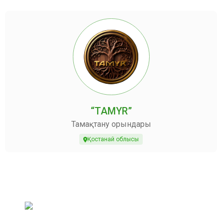
“TAMYR”
Тамақтану орындары
Қостанай облысы