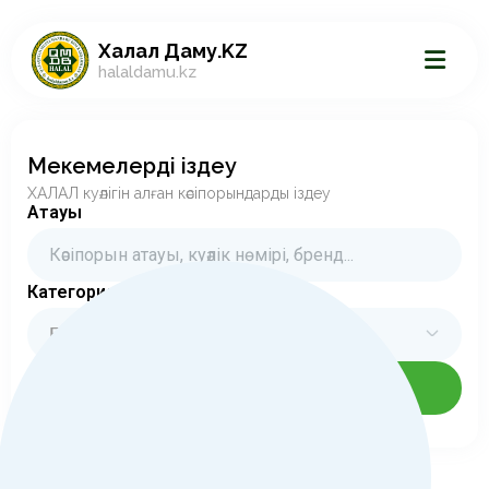
Халал Даму.KZ
halaldamu.kz
Мекемелерді іздеу
ХАЛАЛ куәлігін алған кәсіпорындарды іздеу
Атауы
Категориялар
Барлық категориялар
Іздеу