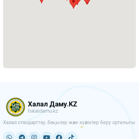
Халал Даму.KZ
halaldamu.kz
Халал стандарттау, бақылау және куәліктер беру орталығы