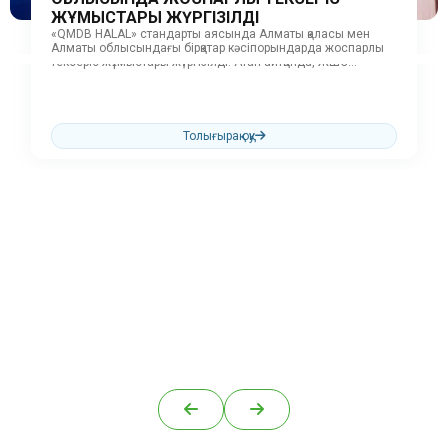
ЖҰМЫСТАРЫ ЖҮРГІЗІЛДІ
«QMDB HALAL» стандарты аясында Алматы қаласы мен
Алматы облысындағы бірқатар кәсіпорындарда жоспарлы
тексеріс жұмыстары жүргізілді. Атап айтқанда, ЖШС
«Первомайские деликатесы»,...
Толығырақ оқу